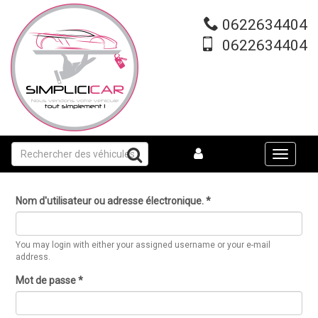
Aller
au
0622634404
contenu
0622634404
principal
Toggle
navigati
Nom d'utilisateur ou adresse électronique.
*
You may login with either your assigned username or your e-mail
address.
Mot de passe
*