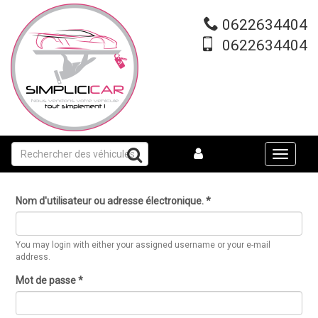
Aller
au
0622634404
contenu
0622634404
principal
Toggle
navigati
Nom d'utilisateur ou adresse électronique.
*
You may login with either your assigned username or your e-mail
address.
Mot de passe
*